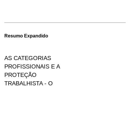
Resumo Expandido
AS CATEGORIAS
PROFISSIONAIS E A
PROTEÇÃO
TRABALHISTA - O
ASSISTENTE SOCIAL
Gustavo Antônio Steffens Feskiu,
Ueslen Felipe Gazaro, Jean Rafael
Spinato, Michel Ponci dos Santos
PDF