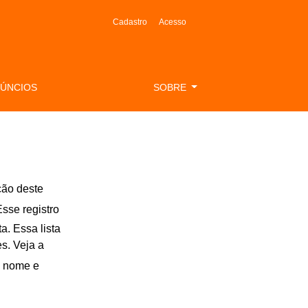
Cadastro
Acesso
ÚNCIOS
SOBRE
ção deste
Esse registro
a. Essa lista
es. Veja a
u nome e