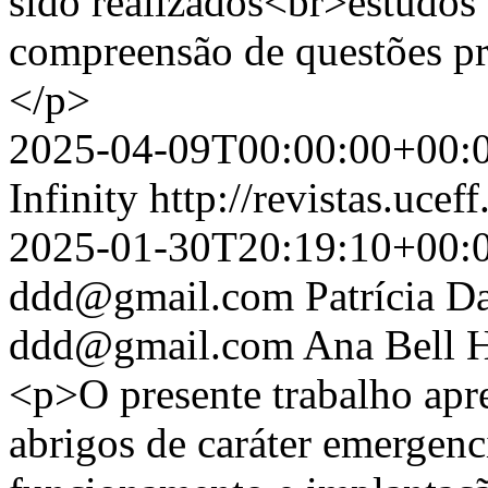
sido realizados<br>estudos
compreensão de questões pro
</p>
2025-04-09T00:00:00+00:
Infinity
http://revistas.ucef
2025-01-30T20:19:10+00:
ddd@gmail.com
Patrícia D
ddd@gmail.com
Ana Bell 
<p>O presente trabalho apr
abrigos de caráter emergenci