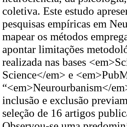
coletiva. Este estudo apres
pesquisas empíricas em Neu
mapear os métodos empregad
apontar limitações metodoló
realizada nas bases <em>Sc
Science</em> e <em>PubMed
“<em>Neurourbanism</em>”,
inclusão e exclusão previam
seleção de 16 artigos publi
Observou-se uma predominâ