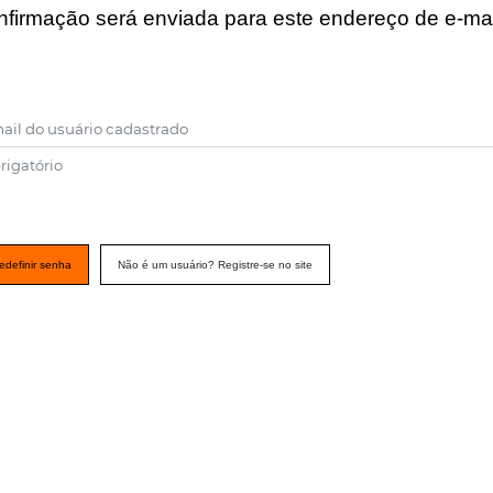
nfirmação será enviada para este endereço de e-mai
ail do usuário cadastrado
rigatório
edefinir senha
Não é um usuário? Registre-se no site