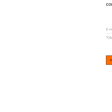
co
E-m
*
Ob
R