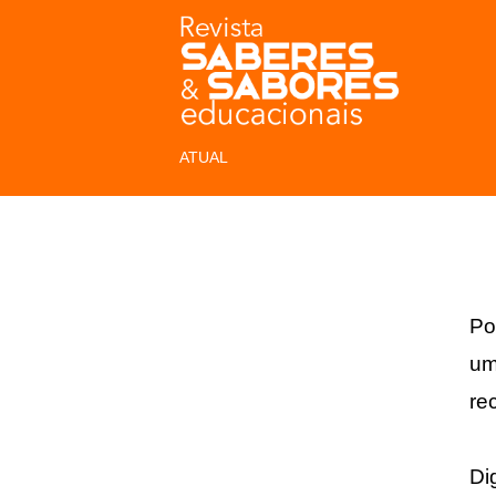
ATUAL
Po
um
re
Di