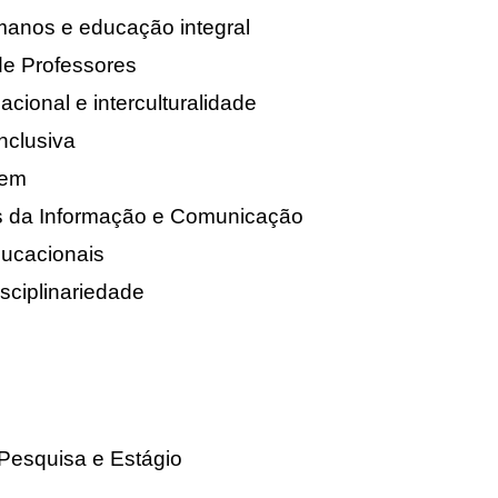
umanos e educação integral
de Professores
acional e interculturalidade
nclusiva
gem
as da Informação e Comunicação
ducacionais
disciplinariedade
 Pesquisa e Estágio