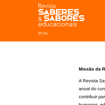
ATUAL
Missão da R
A Revista S
anual do cur
contribuir pa
humanos, edu