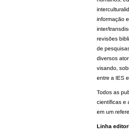
intercultura
informação e
inter/transdi
revisões bib
de pesquisas
diversos ato
visando, sob
entre a IES 
Todos as pub
científicas 
em um referen
Linha editor