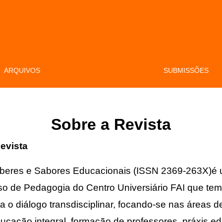
ARQUIVOS
SUBMISSÕES
Sobre a Revista
evista
aberes e Sabores Educacionais (ISSN 2369-263X)é 
so de Pedagogia do Centro Universiário FAI que tem 
ra o diálogo transdisciplinar, focando-se nas áreas de
cação integral, formação de professores, práxis ed