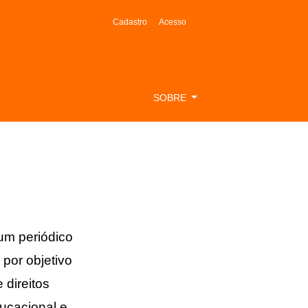
Cadastro
Acesso
SOBRE
um periódico
por objetivo
 direitos
ucacional e