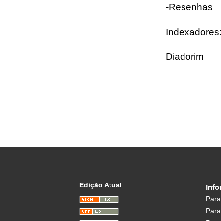
-Resenhas
Indexadores
Diadorim
Edição Atual
Inf
Para
Para