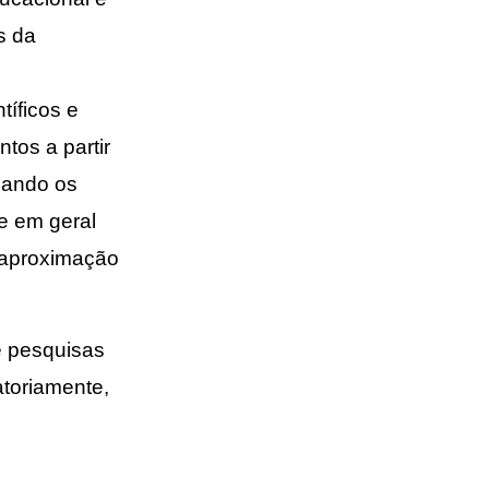
s da
tíficos e
tos a partir
bando os
de em geral
a aproximação
e pesquisas
toriamente,