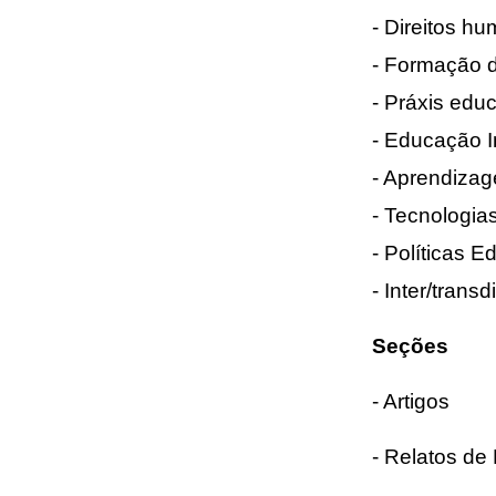
- Direitos h
- Formação 
- Práxis educ
- Educação I
- Aprendiza
- Tecnologi
- Políticas E
- Inter/trans
Seções
- Artigos
- Relatos de