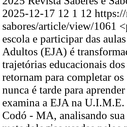
2025 Revista Saberes e Sa
2025-12-17
12
1
12
https:/
sabores/article/view/1061
<
escola e participar das aul
Adultos (EJA) é transformad
trajetórias educacionais dos
retornam para completar os
nunca é tarde para aprender 
examina a EJA na U.I.M.E.
Codó - MA, analisando sua 