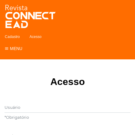
Cadastro
Acesso
MENU
Acesso
Usuário
*
Obrigatório
Senha