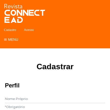
Cadastro
Acesso
MENU
Cadastrar
Perfil
Nome Próprio
*
Obrigatório