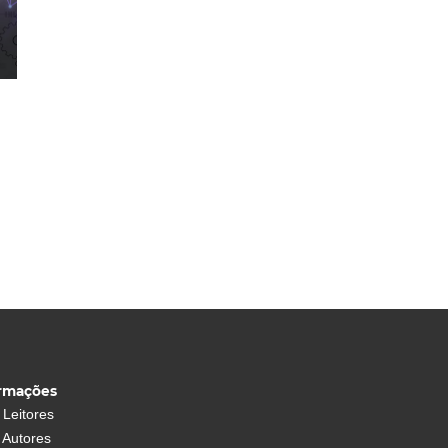
ormações
 Leitores
 Autores