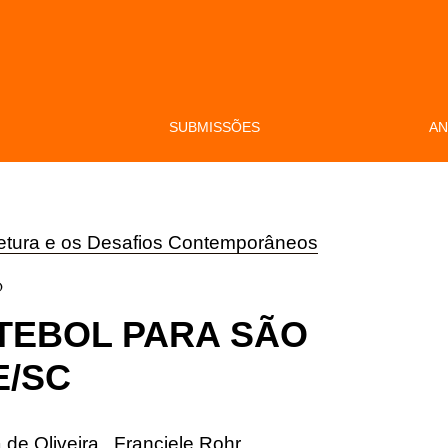
S
SUBMISSÕES
AN
itetura e os Desafios Contemporâneos
O
TEBOL PARA SÃO
E/SC
 de Oliveira
,
Franciele Rohr