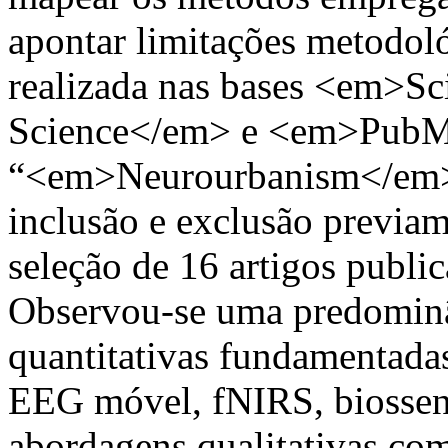
apontar limitações metodoló
realizada nas bases <em>Sc
Science</em> e <em>PubMed
“<em>Neurourbanism</em>”,
inclusão e exclusão previam
seleção de 16 artigos publi
Observou-se uma predominâ
quantitativas fundamentada
EEG móvel, fNIRS, biossen
abordagens qualitativas com