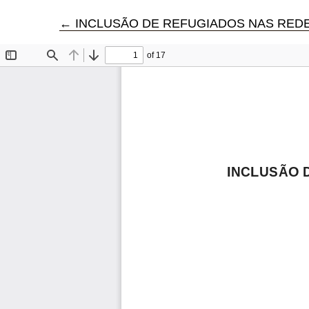
Voltar aos Detalhes do Artigo
←
INCLUSÃO DE REFUGIADOS NAS REDES PÚBLIC