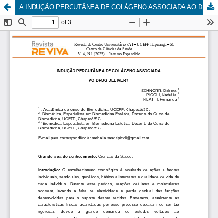
A INDUÇÃO PERCUTÂNEA DE COLÁGENO ASSOCIADA AO DRUG DELIVERY