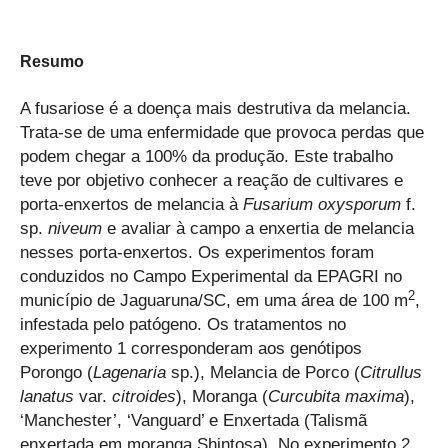
Resumo
A fusariose é a doença mais destrutiva da melancia.
Trata-se de uma enfermidade que provoca perdas que
podem chegar a 100% da produção. Este trabalho
teve por objetivo conhecer a reação de cultivares e
porta-enxertos de melancia à
Fusarium
oxysporum
f.
sp.
niveum
e avaliar à campo a enxertia de melancia
nesses porta-enxertos. Os experimentos foram
conduzidos no Campo Experimental da EPAGRI no
2
município de Jaguaruna/SC, em uma área de 100 m
,
infestada pelo patógeno. Os tratamentos no
experimento 1 corresponderam aos genótipos
Porongo (
Lagenaria
sp.), Melancia de Porco (
Citrullus
lanatus
var.
citroides
), Moranga (
Curcubita
maxima
),
‘Manchester’, ‘Vanguard’ e Enxertada (Talismã
enxertada em moranga Shintosa). No experimento 2